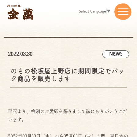
コ
ン
Select Language
▼
テ
ン
ツ
へ
ス
2022.03.30
NEWS
キ
ッ
プ
のもの松坂屋上野店に期間限定でパッ
ク商品を販売します
平素より、格別のご愛顧を賜りまして誠にありがとうござ
います。
2022年03月30日（水）から05月03日（火）の間、東日本の